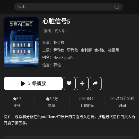
痴迷
心脏信号5
爱情
真人秀
导演：
朴哲焕
主演：
尹钟信
李尚敏
金利娜
金相佑
福富月
别名：
HeartSignal5
语言：
韩语
立即播放
2026.04.14
1小时48分55秒
6.2
5.3万
评分
热度
上映时间
时间
简介：
观察和分析在Signal House中展开的青春男女恋爱，推理最终情侣的真人秀
开启了第五季。