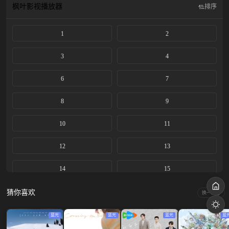
枫叶影视
播放器
排序
1
2
3
4
6
7
8
9
10
11
12
13
14
15
猜你喜欢
换一换
蓝光
蓝光
蓝光
蓝